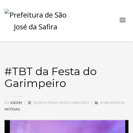
#TBT da Festa do
Garimpeiro
BY
ASCOM
/
QUINTA-FEIRA, 05 OUTUBRO 2023
/
PUBLISHED IN
NOTÍCIAS