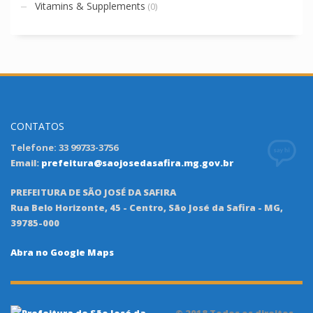
Vitamins & Supplements
(0)
CONTATOS
Telefone: 33 99733-3756
Email:
prefeitura@saojosedasafira.mg.gov.br
PREFEITURA DE SÃO JOSÉ DA SAFIRA
Rua Belo Horizonte, 45 - Centro, São José da Safira - MG,
39785-000
Abra no Google Maps