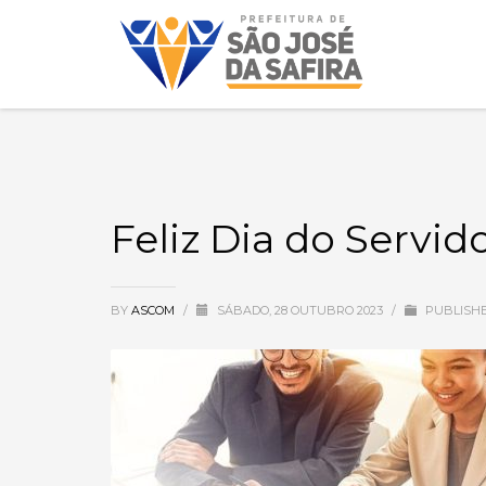
Feliz Dia do Servid
BY
ASCOM
/
SÁBADO, 28 OUTUBRO 2023
/
PUBLISHE