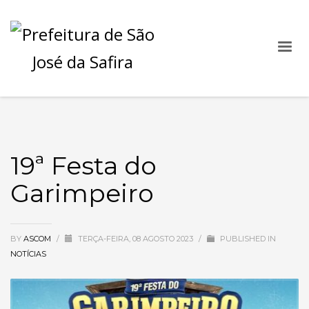
19ª Festa do
Garimpeiro
BY
ASCOM
/
TERÇA-FEIRA, 08 AGOSTO 2023
/
PUBLISHED IN
NOTÍCIAS