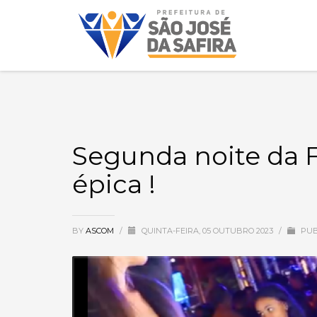
Segunda noite da F
épica !
BY
ASCOM
/
QUINTA-FEIRA, 05 OUTUBRO 2023
/
PUB