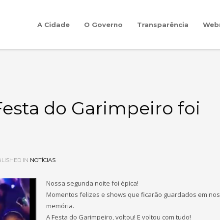
A Cidade
O Governo
Transparência
Web
esta do Garimpeiro foi
LISHED IN
NOTÍCIAS
Nossa segunda noite foi épica!
Momentos felizes e shows que ficarão guardados em no
memória.
A Festa do Garimpeiro, voltou! E voltou com tudo!