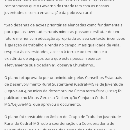
compromisso que o Governo do Estado tem com as nossas
juventudes e com a erradicação da pobreza rural.
“São dezenas de ações prioritárias elencadas como fundamentais
para que as juventudes rurais mineiras possam desfrutar de um
futuro melhor com educação apropriada ao seu contexto, incentivos
à geração de trabalho e renda no campo, mais qualidade de vida,
respeita às diversidades, acesso à terra e ao território e a
existência de espaços para que estes possam exercer
efetivamente sua cidadania”, observa Chumbinho..
O plano foi aprovado por unanimidade pelos Conselhos Estaduais
de Desenvolvimento Rural Sustentável (Cedraf-MG) e de Juventude
(Cejuve-MG), no início de dezembro. Na última terça-feira (18/12) foi
publicado no Minas Gerais a Deliberação Conjunta Cedraf-
MG/Cejuve-MG, que aprovou o documento.
O plano foi construído no âmbito do Grupo de Trabalho Juventude
Rural do Cedraf-MG, sob a coordenação da Coordenadoria de
Juventudes Rurais e Educação do Campo da Seda. Desde 2017,