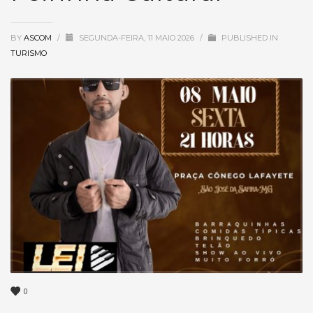
BY
ASCOM
/
SEGUNDA-FEIRA, 11 MAIO 2026
/
PUBLISHED IN
TURISMO
0