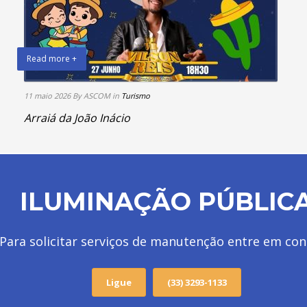
Read more +
11 maio 2026
By ASCOM
in
Turismo
Arraiá da João Inácio
ILUMINAÇÃO PÚBLIC
Para solicitar serviços de manutenção entre em con
Ligue
(33) 3293-1133