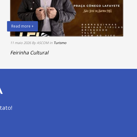
Read more +
11 maio 2026
By ASCOM
in
Turismo
Feirinha Cultural
A
tato!