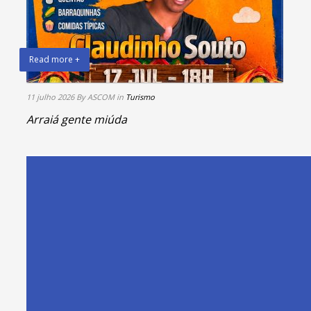
Read more +
11 julho 2026
By ASCOM
in
Turismo
Arraiá gente miúda